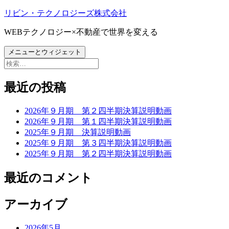
コ
リビン・テクノロジーズ株式会社
ン
WEBテクノロジー×不動産で世界を変える
テ
ン
メニューとウィジェット
ツ
検
へ
索:
ス
最近の投稿
キ
ッ
プ
2026年９月期 第２四半期決算説明動画
2026年９月期 第１四半期決算説明動画
2025年９月期 決算説明動画
2025年９月期 第３四半期決算説明動画
2025年９月期 第２四半期決算説明動画
最近のコメント
アーカイブ
2026年5月