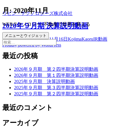
コ
月:
2020年11月
リビン・テクノロジーズ株式会社
ン
テ
WEBテクノロジー×不動産で世界を変える
2020年９月期 決算説明動画
ン
ツ
メニューとウィジェット
投
作
カ
2020年11月16日
2020年11月16日
KojimaKaoru
IR動画
へ
検
稿
Proudly powered by WordPress
成
テ
ス
索:
日:
者
ゴ
キ
最近の投稿
リ
ッ
ー
プ
2026年９月期 第２四半期決算説明動画
2026年９月期 第１四半期決算説明動画
2025年９月期 決算説明動画
2025年９月期 第３四半期決算説明動画
2025年９月期 第２四半期決算説明動画
最近のコメント
アーカイブ