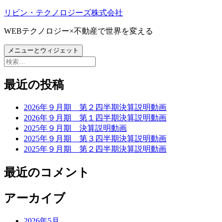
コ
リビン・テクノロジーズ株式会社
ン
WEBテクノロジー×不動産で世界を変える
テ
ン
メニューとウィジェット
ツ
検
へ
索:
ス
最近の投稿
キ
ッ
プ
2026年９月期 第２四半期決算説明動画
2026年９月期 第１四半期決算説明動画
2025年９月期 決算説明動画
2025年９月期 第３四半期決算説明動画
2025年９月期 第２四半期決算説明動画
最近のコメント
アーカイブ
2026年5月