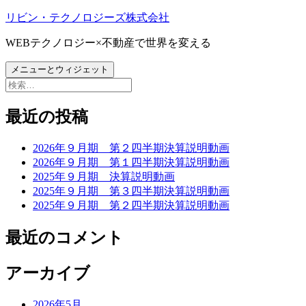
コ
リビン・テクノロジーズ株式会社
ン
WEBテクノロジー×不動産で世界を変える
テ
ン
メニューとウィジェット
ツ
検
へ
索:
ス
最近の投稿
キ
ッ
プ
2026年９月期 第２四半期決算説明動画
2026年９月期 第１四半期決算説明動画
2025年９月期 決算説明動画
2025年９月期 第３四半期決算説明動画
2025年９月期 第２四半期決算説明動画
最近のコメント
アーカイブ
2026年5月