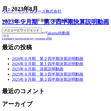
コ
月:
2023年8月
リビン・テクノロジーズ株式会社
ン
テ
WEBテクノロジー×不動産で世界を変える
2023年９月期 第３四半期決算説明動画
ン
ツ
メニューとウィジェット
投
作
カ
2023年8月14日
MatsumotoTakuma
IR動画
へ
検
稿
Proudly powered by WordPress
成
テ
ス
索:
日:
者
ゴ
キ
最近の投稿
リ
ッ
ー
プ
2026年９月期 第２四半期決算説明動画
2026年９月期 第１四半期決算説明動画
2025年９月期 決算説明動画
2025年９月期 第３四半期決算説明動画
2025年９月期 第２四半期決算説明動画
最近のコメント
アーカイブ