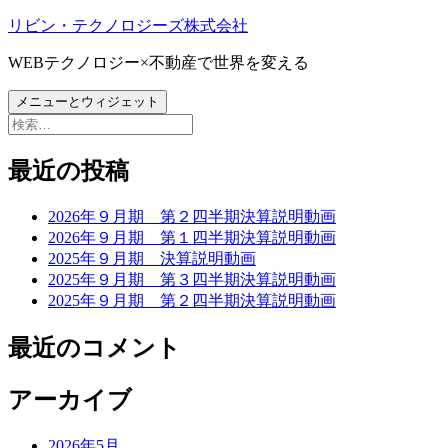
コ
リビン・テクノロジーズ株式会社
ン
WEBテクノロジー×不動産で世界を変える
テ
ン
メニューとウィジェット
ツ
検
へ
索:
ス
最近の投稿
キ
ッ
プ
2026年９月期 第２四半期決算説明動画
2026年９月期 第１四半期決算説明動画
2025年９月期 決算説明動画
2025年９月期 第３四半期決算説明動画
2025年９月期 第２四半期決算説明動画
最近のコメント
アーカイブ
2026年5月