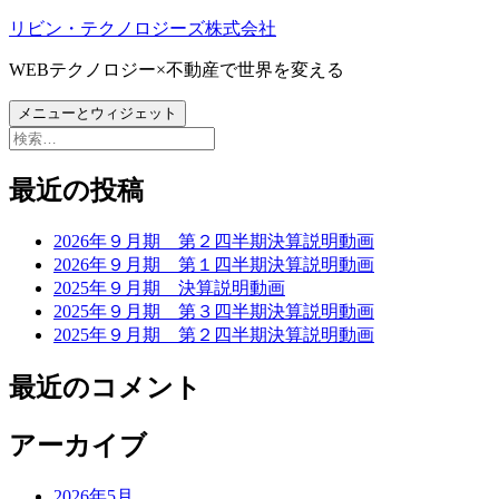
コ
リビン・テクノロジーズ株式会社
ン
WEBテクノロジー×不動産で世界を変える
テ
ン
メニューとウィジェット
ツ
検
へ
索:
ス
最近の投稿
キ
ッ
プ
2026年９月期 第２四半期決算説明動画
2026年９月期 第１四半期決算説明動画
2025年９月期 決算説明動画
2025年９月期 第３四半期決算説明動画
2025年９月期 第２四半期決算説明動画
最近のコメント
アーカイブ
2026年5月