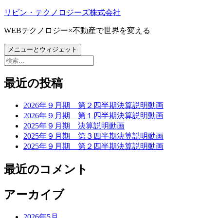
コ
リビン・テクノロジーズ株式会社
ン
WEBテクノロジー×不動産で世界を変える
テ
ン
メニューとウィジェット
ツ
検
へ
索:
ス
最近の投稿
キ
ッ
プ
2026年９月期 第２四半期決算説明動画
2026年９月期 第１四半期決算説明動画
2025年９月期 決算説明動画
2025年９月期 第３四半期決算説明動画
2025年９月期 第２四半期決算説明動画
最近のコメント
アーカイブ
2026年5月