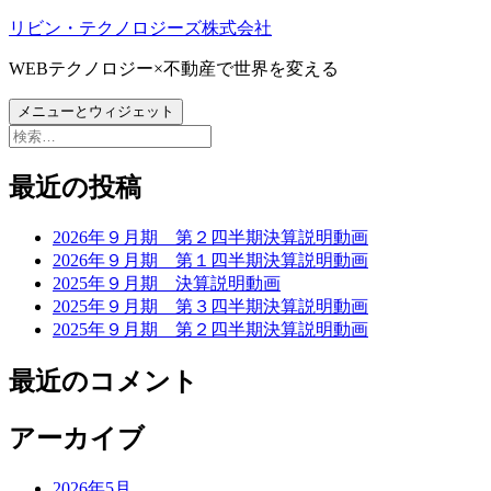
コ
リビン・テクノロジーズ株式会社
ン
WEBテクノロジー×不動産で世界を変える
テ
ン
メニューとウィジェット
ツ
検
へ
索:
ス
最近の投稿
キ
ッ
プ
2026年９月期 第２四半期決算説明動画
2026年９月期 第１四半期決算説明動画
2025年９月期 決算説明動画
2025年９月期 第３四半期決算説明動画
2025年９月期 第２四半期決算説明動画
最近のコメント
アーカイブ
2026年5月