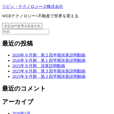
コ
リビン・テクノロジーズ株式会社
ン
WEBテクノロジー×不動産で世界を変える
テ
ン
メニューとウィジェット
ツ
検
へ
索:
ス
最近の投稿
キ
ッ
プ
2026年９月期 第２四半期決算説明動画
2026年９月期 第１四半期決算説明動画
2025年９月期 決算説明動画
2025年９月期 第３四半期決算説明動画
2025年９月期 第２四半期決算説明動画
最近のコメント
アーカイブ
2026年5月