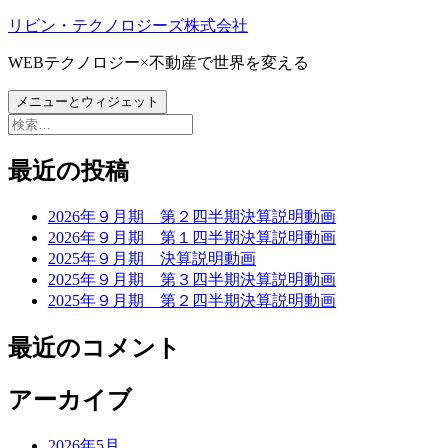
コ
リビン・テクノロジーズ株式会社
ン
WEBテクノロジー×不動産で世界を変える
テ
ン
メニューとウィジェット
ツ
検
へ
索:
ス
最近の投稿
キ
ッ
プ
2026年９月期 第２四半期決算説明動画
2026年９月期 第１四半期決算説明動画
2025年９月期 決算説明動画
2025年９月期 第３四半期決算説明動画
2025年９月期 第２四半期決算説明動画
最近のコメント
アーカイブ
2026年5月