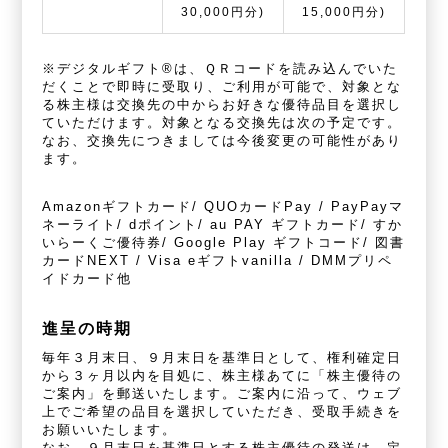
30,000円分)
15,000円分)
※デジタルギフト®は、ＱＲコードを読み込んでいた
だくことで即時に受取り、ご利用が可能で、対象とな
る株主様は交換先の中からお好きな優待品目を選択し
ていただけます。対象となる交換先は次の予定です。
なお、交換先につきましては今後変更の可能性があり
ます。
Amazonギフトカード/ QUOカードPay / PayPayマ
ネーライト/ dポイント/ au PAY ギフトカード/ すか
いらーくご優待券/ Google Play ギフトコード/ 図書
カードNEXT / Visa eギフトvanilla / DMMプリペ
イドカード他
進呈の時期
毎年３月末日、９月末日を基準日として、権利確定日
から３ヶ月以内を目処に、株主様あてに「株主優待の
ご案内」を郵送いたします。ご案内に沿って、ウェブ
上でご希望の品目を選択していただき、受取手続きを
お願いいたします。
なお、９月末日を基準日とする株主優待の発送は、定