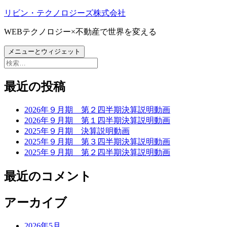
コ
リビン・テクノロジーズ株式会社
ン
WEBテクノロジー×不動産で世界を変える
テ
ン
メニューとウィジェット
ツ
検
へ
索:
ス
最近の投稿
キ
ッ
プ
2026年９月期 第２四半期決算説明動画
2026年９月期 第１四半期決算説明動画
2025年９月期 決算説明動画
2025年９月期 第３四半期決算説明動画
2025年９月期 第２四半期決算説明動画
最近のコメント
アーカイブ
2026年5月