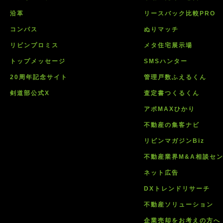
沿革
リースバック比較PRO
コンパス
ぬりマッチ
リビンプロミス
メタ住宅展示場
トップメッセージ
SMSハンター
20周年記念サイト
管理戸数ふえるくん
剣道部公式X
査定書つくるくん
アポMAXひかり
不動産の集客ナビ
リビンマガジンBiz
不動産業界M&A相談セ
ネット広告
DXトレンドリサーチ
不動産ソリューション
企業売却をお考えの方へ