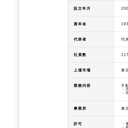
設立年月
20
資本金
19
代表者
代
社員数
11
上場市場
東
業務内容
不
・
・
事業所
東
許可
・
・