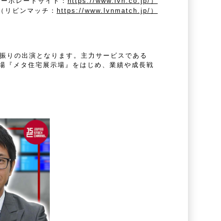
コーポレートサイト：
https://www.lvn.co.jp/）
（リビンマッチ：
https://www.lvnmatch.jp/）
月振りの出演となります。主力サービスである
場『メタ住宅展示場』をはじめ、業績や成長戦