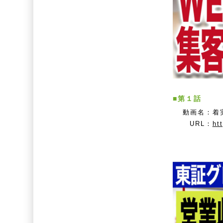
■第１話
動画名：
着
URL：
ht