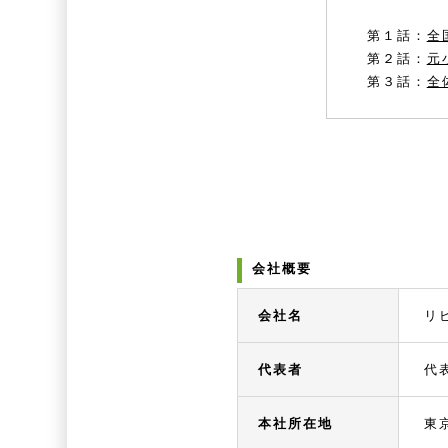
第１話：
全
第２話：
元
第３話：
全
会社概要
会社名
リ
代表者
代
本社所在地
東