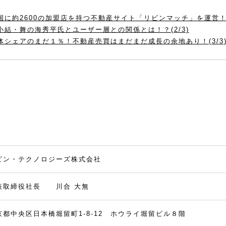
国に約2600の加盟店を持つ不動産サイト「リビンマッチ」を運営！(1
小結・舞の海秀平氏とユーザー層との関係とは！？(2/3)
体シェアのまだ１％！不動産売買はまだまだ成長の余地あり！(3/3
ビン・テクノロジーズ株式会社
表取締役社長 川合 大無
京都中央区日本橋堀留町1-8-12 ホウライ堀留ビル８階