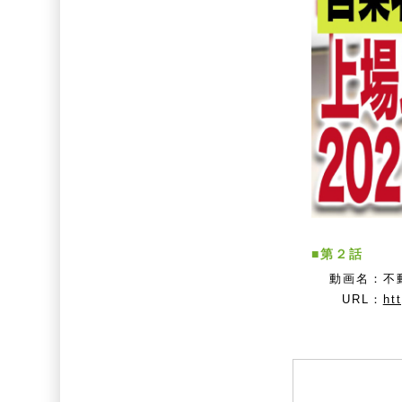
■第２話
動画名：
不
URL：
ht