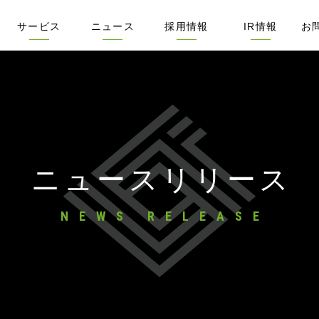
サービス
ニュース
採用情報
IR情報
お
デル
ミス
セージ
念サイト
X
サービス概要
リビンマッチ
不動産売却の窓口
リースバック比較PRO
ぬりマッチ
メタ住宅展示場
SMSハンター
管理戸数ふえるくん
査定書つくるくん
アポMAXひかり
不動産の集客ナビ
リビンマガジンBiz
不動産業界M&A相談センター
ネット広告
DXトレンドリサーチ
不動産ソリューション
企業売却をお考えの方へ
ニュースリリース
IRリリース
新聞・雑誌掲載実績
Webメディア掲載実績
採用サイト
「佐藤あかり」特別採用枠
募集職種一覧
フォトギャラリー
動画でわかるリビン
社長インタビュー
開発メンバー技術記事
株主・投資家の
ビジネスモデル
IRライブラリー
IR動画
IRリリース
連結業績ハイラ
IRカレンダー
株式・株価情報
株主優待制度
コーポレート・
電子公告
情報開示方針
免責事項
ニュースリリース
NEWS RELEASE