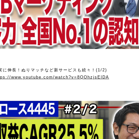
実に伸長！ぬりマッチなど新サービスも続々！(1/2)
tps://www.youtube.com/watch?v=8QOhzjsElDA