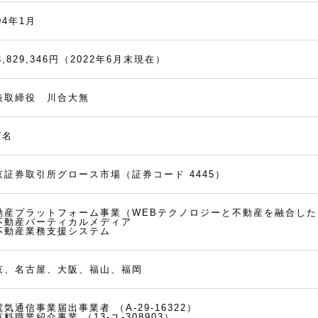
04年1月
3,829,346円（2022年6月末現在）
表取締役 川合大無
7名
京証券取引所グロース市場（証券コード 4445）
動産プラットフォーム事業（WEBテクノロジーと不動産を融合し
不動産バーティカルメディア
不動産業務支援システム
京、名古屋、大阪、福山、福岡
電気通信事業届出事業者
（A-29-16322）
有料職業紹介事業
（13-ユ-308903）