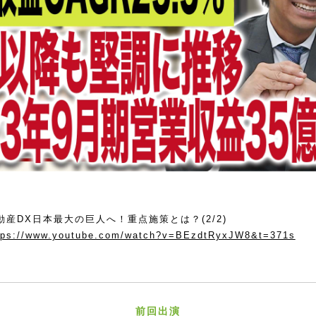
動産DX日本最大の巨人へ！重点施策とは？(2/2)
tps://www.youtube.com/watch?v=BEzdtRyxJW8&t=371s
前回出演