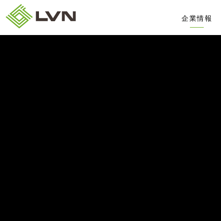
企業情報
会社概要
役員略歴
ビジネスモ
沿革
コンパス
リビンプロ
トップメッ
20周年記
剣道部公式