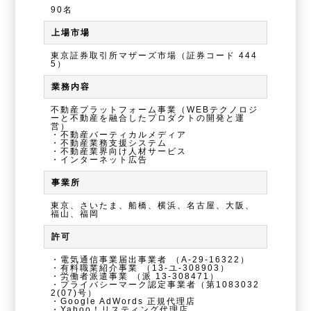
90名
上場市場
東京証券取引所マザーズ市場（証券コード 444
5）
業務内容
不動産プラットフォーム事業（WEBテクノロジ
ーと不動産を融合したプロダクトの開発と運
営）
・不動産バーティカルメディア
・不動産業務支援システム
・不動産業界向け人材サービス
・インターネット広告
事業所
東京、さいたま、船橋、横浜、名古屋、大阪、
福山、福岡
許可
・電気通信事業届出事業者
（A-29-16322）
・有料職業紹介事業
（13-ユ-308903）
・労働者派遣事業
（派 13-308471）
・プライバシーマーク認定事業者（第1083032
2(07)号）
・Google AdWords 正規代理店
・Yahoo！リスティング代理店