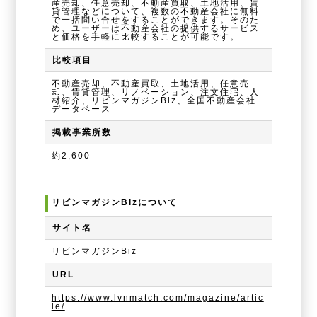
産売却、任意売却、不動産買取、土地活用、賃
貸管理などについて、複数の不動産会社に無料
で一括問い合せをすることができます。そのた
め、ユーザーは不動産会社の提供するサービス
と価格を手軽に比較することが可能です。
比較項目
不動産売却、不動産買取、土地活用、任意売
却、賃貸管理、リノベーション、注文住宅、人
材紹介、リビンマガジンBiz、全国不動産会社
データベース
掲載事業所数
約2,600
リビンマガジンBizについて
サイト名
リビンマガジンBiz
URL
https://www.lvnmatch.com/magazine/artic
le/