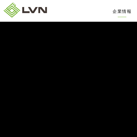
企業情報
会社概要
役員略歴
ビジネスモ
沿革
コンパス
リビンプロ
トップメッ
20周年記
剣道部公式