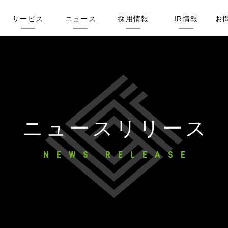
サービス
ニュース
採用情報
IR情報
お
デル
ミス
セージ
念サイト
X
サービス概要
リビンマッチ
不動産売却の窓口
リースバック比較PRO
ぬりマッチ
メタ住宅展示場
SMSハンター
管理戸数ふえるくん
査定書つくるくん
アポMAXひかり
不動産の集客ナビ
リビンマガジンBiz
不動産業界M&A相談センター
ネット広告
DXトレンドリサーチ
不動産ソリューション
企業売却をお考えの方へ
ニュースリリース
IRリリース
新聞・雑誌掲載実績
Webメディア掲載実績
採用サイト
「佐藤あかり」特別採用枠
募集職種一覧
フォトギャラリー
動画でわかるリビン
社長インタビュー
開発メンバー技術記事
株主・投資家の
ビジネスモデル
IRライブラリー
IR動画
IRリリース
連結業績ハイラ
IRカレンダー
株式・株価情報
株主優待制度
コーポレート・
電子公告
情報開示方針
免責事項
ニュースリリース
NEWS RELEASE