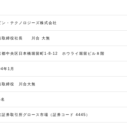
ビン・テクノロジーズ株式会社
表取締役社長 川合 大無
京都中央区日本橋堀留町1-8-12 ホウライ堀留ビル８階
04年1月
表取締役 川合大無
5名
京証券取引所グロース市場（証券コード 4445）