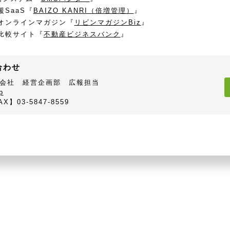
SaaS『
BAIZO KANRI（倍増管理）
』
オンラインマガジン『
リビンマガジンBiz
』
比較サイト『
不動産ビジネスバンク
』
合わせ
会社 経営企画部 広報担当
p
AX】03-5847-8559