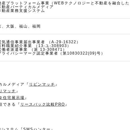
動産プラットフォーム事業（WEBテクノロジーと不動産を融合し
不動産バーティカルメディア
不動産業務支援システム
京、大阪、福山、福岡
電気通信事業届出事業者
（A-29-16322）
有料職業紹介事業
（13-ユ-308903）
労働者派遣事業
（派 13-308471）
プライバシーマーク認定事業者（第10830322(09)号）
カルメディア『
リビンマッチ
』
りマッチ
』
タ住宅展示場
』
較できる『
リースバック比較PRO
』
信システム『
SMSハンター
』