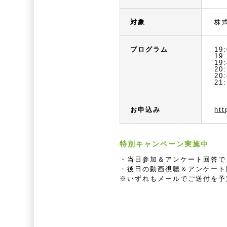
対象
株
プログラム
19
19
1
2
20
21
お申込み
htt
特別キャンペーン実施中
・当日参加＆アンケート回答で、
・後日の動画視聴＆アンケート回
※いずれもメールでご送付を予