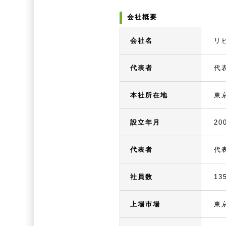
会社概要
会社名
リ
代表者
代
本社所在地
東
設立年月
20
代表者
代
社員数
13
上場市場
東