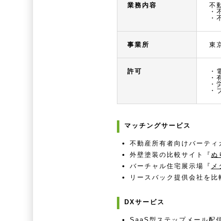
業務内容
不
・
・
事業所
東
許可
・
・
・
・
マッチングサービス
不動産所有者向けバーティ
外壁塗装の比較サイト『
ぬ
バーチャル住宅展示場『
メ
リースバック提供会社を比
DXサービス
SaaS型ステップメール配