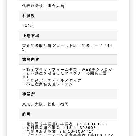
代表取締役 川合大無
社員数
135名
上場市場
東京証券取引所グロース市場（証券コード 444
5）
業務内容
不動産プラットフォーム事業（WEBテクノロジ
ーと不動産を融合したプロダクトの開発と運
営）
・不動産バーティカルメディア
・不動産業務支援システム
事業所
東京、大阪、福山、福岡
許可
・電気通信事業届出事業者
（A-29-16322）
・有料職業紹介事業
（13-ユ-308903）
・労働者派遣事業
（派 13-308471）
・プライバシーマーク認定事業者（第1083032