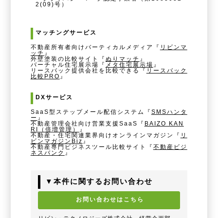
2(09)号）
マッチングサービス
不動産所有者向けバーティカルメディア『
リビンマ
ッチ
』
外壁塗装の比較サイト『
ぬりマッチ
』
バーチャル住宅展示場『
メタ住宅展示場
』
リースバック提供会社を比較できる『
リースバック
比較PRO
』
DXサービス
SaaS型ステップメール配信システム『
SMSハンタ
ー
』
不動産管理会社向け営業支援SaaS『
BAIZO KAN
RI（倍増管理）
』
不動産・住宅関連業界向けオンラインマガジン『
リ
ビンマガジンBiz
』
不動産専門ビジネスツール比較サイト『
不動産ビジ
ネスバンク
』
▼本件に関するお問い合わせ
お問い合わせはこちら