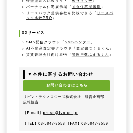
外壁塗装の比較サイト『
ぬりマッチ
』
バーチャル住宅展示場『
メタ住宅展示場
』
リースバック提供会社を比較できる『
リースバ
ック比較PRO
』
DXサービス
SMS配信クラウド『
SMSハンター
』
AI不動産査定書クラウド『
査定書つくるくん
』
賃貸管理会社向けSFA『
管理戸数ふえるくん
』
▼本件に関するお問い合わせ
お問い合わせはこちら
リビン・テクノロジーズ株式会社 経営企画部
広報担当
【E-mail】
press@lvn.co.jp
【TEL】03-5847-8558 【FAX】03-5847-8559