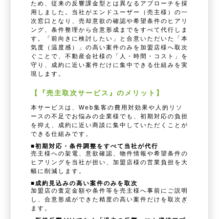
ため、従来の反響課金型とは異なるアプローチを採
用しました。当社がエンドユーザー（売主様）の一
次窓口となり、売却意欲の確認や希望条件のヒアリ
ング、条件整理から合意形成までをすべて代行しま
す。「前向きに検討したい」と合意いただいた「本
気度（温度感）」の高い案件のみを加盟店様へ取次
ぐことで、不動産会社様の「人・時間・コスト」を
守り、成約に近い案件だけに集中できる仕組みを実
現します。
【『売主取次サービス』のメリット】
本サービスは、Web集客の費用対効果や人的リソ
ースの不足でお悩みの企業様でも、初期対応の負担
を抑え、成約に近い商談に集中していただくことが
できる仕組みです。
■初期対応・条件調整をすべて当社が代行
売主様への架電、意欲確認、物件情報や希望条件の
ヒアリングを当社が担い、加盟店様の営業負担を大
幅に削減します。
■成約見込みの高い案件のみを取次
加盟店の査定金額や条件等を売主様へ事前にご説明
し、合意形成ができた精度の高い案件だけを取次ぎ
ます。