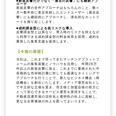
■新規反響だけでなく「過去の反響」にも継続アプ
ローチ
新規反響の全件アプローチはもちろんのこと、数ヶ
月〜数年前に査定依頼したエンドユーザー（過去反
響）にも継続的にアプローチし、潜在的なホットリ
ードを掘り起こします。
■成約課金型による低リスクな導入
反響課金型とは異なり、導入時のリスクを抑えなが
ら利用できる成約課金型の料金体系を採用。成約を
重視した集客支援を提供します。
【今後の展望】
当社は、これまで培ってきたマッチングプラットフ
ォームの集客基盤とノウハウを活用し、年間26万
件以上の新規反響に加え、これまでに蓄積された中
長期的な売却検討層に対しても最適なタイミングで
アプローチを行うことで、新たなビジネス機会（商
談機会）を創出いたします。メディア運営会社とし
て中立的な立場を貫き、売主様と加盟店様の双方に
とって安心できるサービス運営を実現することで、
不動産流通市場の活性化と透明性の向上に貢献し、
更なる企業価値の向上を図ってまいります。