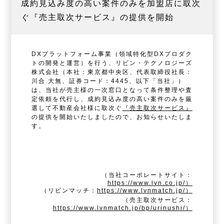
成約見込み度の高い案件のみを加盟店に取次
ぐ『売主取次サービス』の提供を開始
DXプラットフォーム事業（領域特化型DXプロダク
トの開発と運営）を行う、リビン・テクノロジーズ
株式会社（本社：東京都中央区、代表取締役社長：
川合 大無、証券コード：4445、以下「当社」）
は、当社が売主様の一次窓口となって条件整理や査
定依頼を代行し、成約見込み度の高い案件のみを厳
選して不動産会社様に取次ぐ
『売主取次サービス』
の提供を開始いたしましたので、お知らせいたしま
す。
（当社コーポレートサイト：
https://www.lvn.co.jp/）
（リビンマッチ：
https://www.lvnmatch.jp/）
（売主取次サービス：
https://www.lvnmatch.jp/bp/urinushi/）