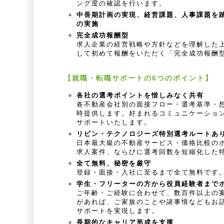
ング度の確認を行います。
中長期計画の実現、経営課題、人事課題を
の実施
完全成功報酬型
求人企業の経営戦略や方針などを理解した
して初めて報酬をいただく「完全成功報酬
【就職・転職サポートの6つのポイント】
各社の選考ポイントを惜しみなく共有
各不動産会社別の面接フロー・選考基準・
時提供します。好まれるコミュニケーショ
サポートいたします。
リビン・テクノロジーズ特別選考ルートあ
日本最大級の不動産サービス・価格比較の
求人案件、ならびに選考回数を短縮化した
全て無料、秘密を厳守
登録・面接・入社に至るまで全て無料です
学生・フリーターの方から役員経験者まで
ご年齢・ご経験に合わせて、数百件以上の
があれば、ご家族のことや諸事情などもお
サポートを実現します。
長期的なキャリア形成を支援