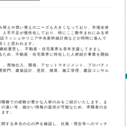
み替えや買い替えのニーズも大きくなっており、市場全体
、人手不足が慢性化しており、特にここ数年まれにみる求
建設ラッシュやリニア中央新幹線計画などが同時に進んで
続くと思われます。
上継続運営し、不動産・住宅業界を長年支援してきまし
るため、不動産・住宅業界に特化した人材紹介事業を開始
）、用地仕入、開発、アセットマネジメント、プロパティ
理部門、建築設計、意匠、積算、施工管理、建設コンサル
同職種での経験が豊かな人材のみをご紹介いたします。ま
との違い等、細かい情報の提供が可能なため、求職者の企
ります。
に関する本当の心の声を確認し、社風・理念等へのマッチ