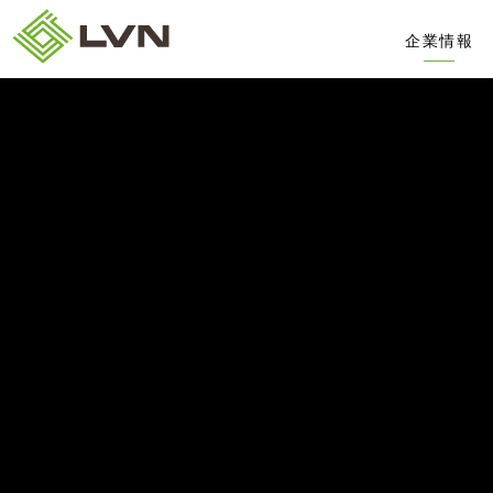
企業情報
会社概要
役員略歴
ビジネスモ
沿革
コンパス
リビンプロ
トップメッ
20周年記
剣道部公式