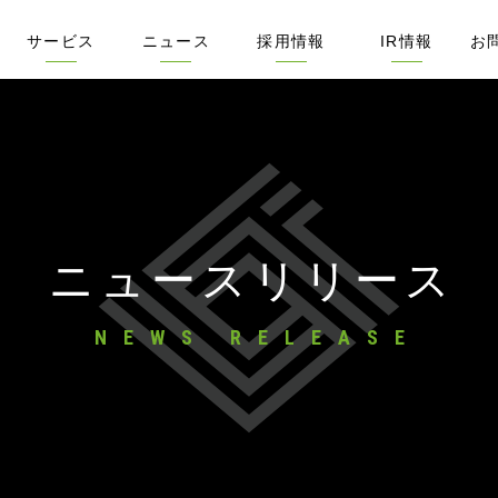
サービス
ニュース
採用情報
IR情報
お
デル
ミス
セージ
念サイト
X
サービス概要
リビンマッチ
不動産売却の窓口
リースバック比較PRO
ぬりマッチ
メタ住宅展示場
SMSハンター
管理戸数ふえるくん
査定書つくるくん
アポMAXひかり
不動産の集客ナビ
リビンマガジンBiz
不動産業界M&A相談センター
ネット広告
DXトレンドリサーチ
不動産ソリューション
企業売却をお考えの方へ
ニュースリリース
IRリリース
新聞・雑誌掲載実績
Webメディア掲載実績
採用サイト
「佐藤あかり」特別採用枠
募集職種一覧
フォトギャラリー
動画でわかるリビン
社長インタビュー
開発メンバー技術記事
株主・投資家の
ビジネスモデル
IRライブラリー
IR動画
IRリリース
連結業績ハイラ
IRカレンダー
株式・株価情報
株主優待制度
コーポレート・
電子公告
情報開示方針
免責事項
ニュースリリース
NEWS RELEASE