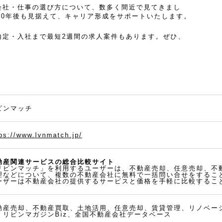
会社・仕事の選び方について、数多く間近で見てきまし
20年後も見据えて、キャリア形成をサポートいたします。
内定・入社まで最短2週間の求人案件もあります。ぜひ、
ビンマッチ
ps://www.lvnmatch.jp/
動産関連サービスの総合比較サイト
リビンマッチ」を利用するユーザーは、不動産売却、任意売却、不
理などについて、複数の不動産会社に無料で一括問い合せをするこ
ーザーは不動産会社の提供するサービスと価格を手軽に比較するこ
動産売却、不動産買取、土地活用、任意売却、賃貸管理、リノベー
、リビンマガジンBiz、全国不動産会社データベース