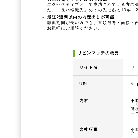
エグゼクティブとして成功されている方の
た。「良い転職先」のその先にある10年、
最短2週間以内の内定出しが可能
離職期間が長い方でも、書類選考・面接・
お気軽にご相談ください。
リビンマッチの概要
サイト名
リ
URL
htt
内容
不
「
管
ユ
比較項目
不
介