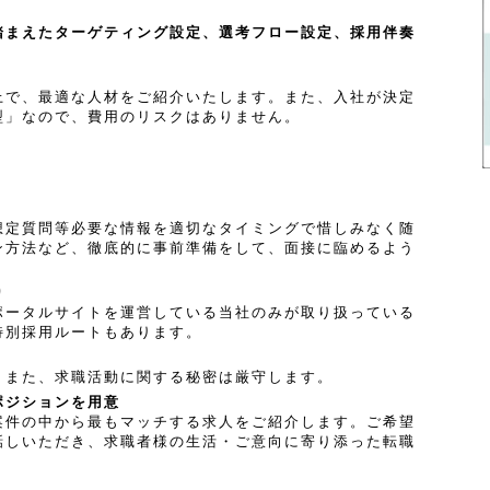
踏まえたターゲティング設定、選考フロー設定、採用伴奏
上で、最適な人材をご紹介いたします。また、入社が決定
型」なので、費用のリスクはありません。
想定質問等必要な情報を適切なタイミングで惜しみなく随
ン方法など、徹底的に事前準備をして、面接に臨めるよう
り
ポータルサイトを運営している当社のみが取り扱っている
特別採用ルートもあります。
。また、求職活動に関する秘密は厳守します。
ポジションを用意
案件の中から最もマッチする求人をご紹介します。ご希望
話しいただき、求職者様の生活・ご意向に寄り添った転職