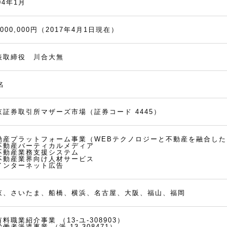
04年1月
,000,000円（2017年4月1日現在）
表取締役 川合大無
名
京証券取引所マザーズ市場（証券コード 4445）
動産プラットフォーム事業（WEBテクノロジーと不動産を融合し
不動産バーティカルメディア
不動産業務支援システム
不動産業界向け人材サービス
インターネット広告
京、さいたま、船橋、横浜、名古屋、大阪、福山、福岡
有料職業紹介事業
（13-ユ-308903）
労働者派遣事業
（派 13-308471）