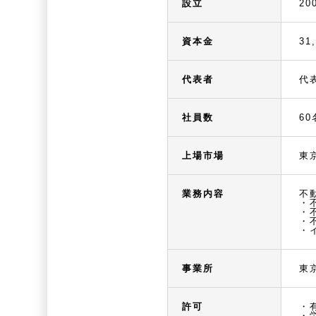
設立
20
資本金
31
代表者
代
社員数
60
上場市場
東
業務内容
不
・
・
・
・
事業所
東
許可
・
・