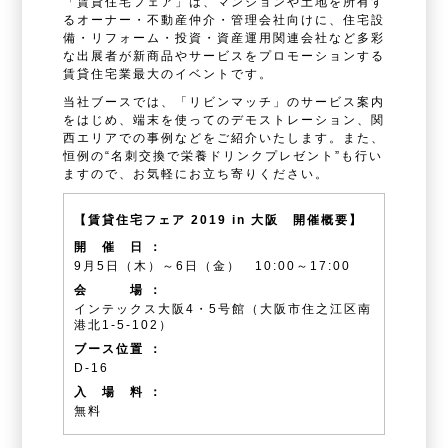
「賃貸住宅フェア」は、マンションや土地を所有す
るオーナー・不動産仲介・管理会社向けに、住宅設
備・リフォーム・投資・資産運用関連会社など多彩
な出展者が新商品やサービスをプロモーションする
賃貸住宅業最大のイベントです。
当社ブースでは、「リビンマッチ」のサービス案内
をはじめ、端末を使ってのデモストレーション、関
西エリアでの事例などをご紹介いたします。また、
恒例の“名刺交換で栄養ドリンクプレゼント”も行い
ますので、お気軽にお立ち寄りください。
【賃貸住宅フェア 2019 in 大阪 開催概要】
開 催 日 ：
9月5日（木）～6日（金） 10:00～17:00
会 場 ：
インテックス大阪4・5号館（大阪市住之江区南
港北1-5-102）
ブース位置 ：
D-16
入 場 料 ：
無料