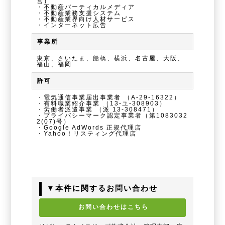
営）
・不動産バーティカルメディア
・不動産業務支援システム
・不動産業界向け人材サービス
・インターネット広告
事業所
東京、さいたま、船橋、横浜、名古屋、大阪、
福山、福岡
許可
・電気通信事業届出事業者
（A-29-16322）
・有料職業紹介事業
（13-ユ-308903）
・労働者派遣事業
（派 13-308471）
・プライバシーマーク認定事業者（第1083032
2(07)号）
・Google AdWords 正規代理店
・Yahoo！リスティング代理店
▼本件に関するお問い合わせ
お問い合わせはこちら