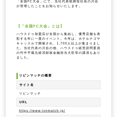
「全国FC大会」にて、当社代表取締役社長の川合
が登壇したことをお知らせいたします。
【「全国FC大会」とは】
ハウスドゥ加盟店が全国から集結し、優秀店舗を表
彰する年に一度のイベント。今年は、ホテルナゴヤ
キャッスルで開催され、1,700人以上が集まりまし
た。当社代表の川合の他、ハウスドゥ経営諮問委員
の竹中平蔵元経済財政金融担当大臣等の講演もあり
ました。
リビンマッチの概要
サイト名
リビンマッチ
URL
https://www.lvnmatch.jp/