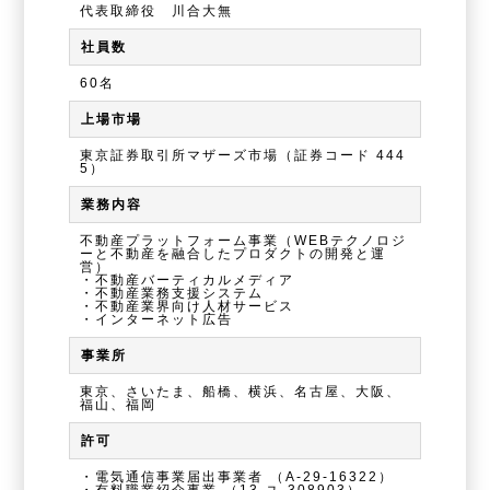
代表取締役 川合大無
社員数
60名
上場市場
東京証券取引所マザーズ市場（証券コード 444
5）
業務内容
不動産プラットフォーム事業（WEBテクノロジ
ーと不動産を融合したプロダクトの開発と運
営）
・不動産バーティカルメディア
・不動産業務支援システム
・不動産業界向け人材サービス
・インターネット広告
事業所
東京、さいたま、船橋、横浜、名古屋、大阪、
福山、福岡
許可
・電気通信事業届出事業者
（A-29-16322）