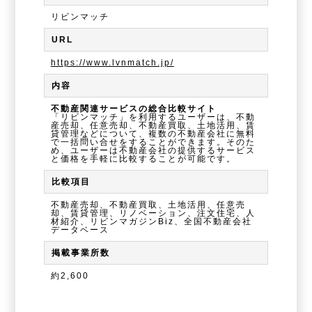
リビンマッチ
URL
https://www.lvnmatch.jp/
内容
不動産関連サービスの総合比較サイト
「リビンマッチ」を利用するユーザーは、不動
産売却、任意売却、不動産買取、土地活用、賃
貸管理などについて、複数の不動産会社に無料
で一括問い合せをすることができます。そのた
め、ユーザーは不動産会社の提供するサービス
と価格を手軽に比較することが可能です。
比較項目
不動産売却、不動産買取、土地活用、任意売
却、賃貸管理、リノベーション、注文住宅、人
材紹介、リビンマガジンBiz、全国不動産会社
データベース
掲載事業所数
約2,600