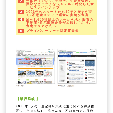
2
売却だけでなく､土地活用や賃貸管理､
買取などニッチなジャンルに特化したサ
ービスラインナップ
3
2006年のスタートから10年と歴史が長
く､不動産メディア運営の実績が豊富
4
延べ1,600社以上の大手から地元密着の
不動産･住宅関連企業が加盟しており､
査定エリアが広い
5
プライバシーマーク認定事業者
【業界動向】
2015年5月の「空家等対策の推進に関する特別措
置法（空き家法）」施行以来、不動産の売却件数